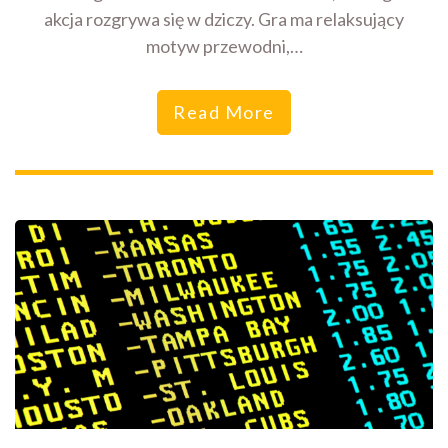
akcja rozgrywa się w dziczy. Gra ma relaksujący
motyw przewodni,…
Read More