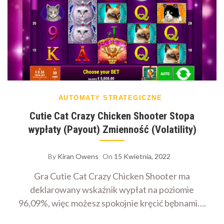
AUTOMATY STRATEGICZNE
Cutie Cat Crazy Chicken Shooter Stopa
wypłaty (Payout) Zmienność (Volatility)
By
Kiran Owens
On
15 Kwietnia, 2022
Gra Cutie Cat Crazy Chicken Shooter ma
deklarowany wskaźnik wypłat na poziomie
96,09%, więc możesz spokojnie kręcić bębnami….