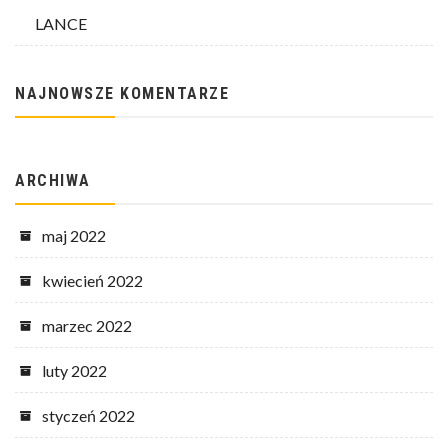
LANCE
NAJNOWSZE KOMENTARZE
ARCHIWA
maj 2022
kwiecień 2022
marzec 2022
luty 2022
styczeń 2022