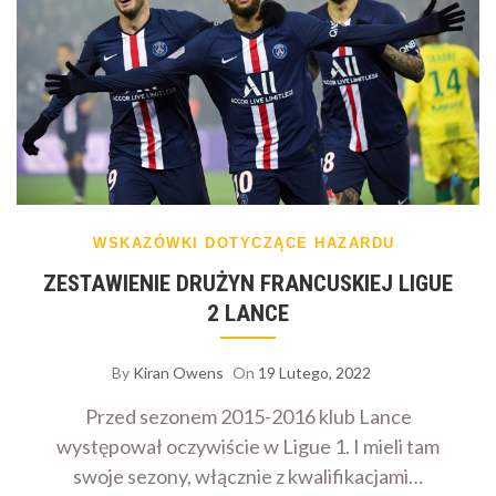
WSKAZÓWKI DOTYCZĄCE HAZARDU
ZESTAWIENIE DRUŻYN FRANCUSKIEJ LIGUE
2 LANCE
By
Kiran Owens
On
19 Lutego, 2022
Przed sezonem 2015-2016 klub Lance
występował oczywiście w Ligue 1. I mieli tam
swoje sezony, włącznie z kwalifikacjami…