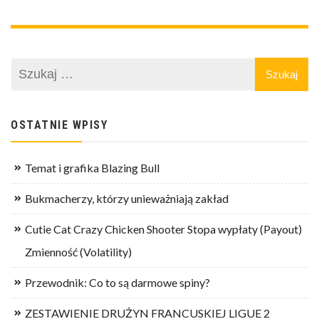
OSTATNIE WPISY
Temat i grafika Blazing Bull
Bukmacherzy, którzy unieważniają zakład
Cutie Cat Crazy Chicken Shooter Stopa wypłaty (Payout)
Zmienność (Volatility)
Przewodnik: Co to są darmowe spiny?
ZESTAWIENIE DRUŻYN FRANCUSKIEJ LIGUE 2