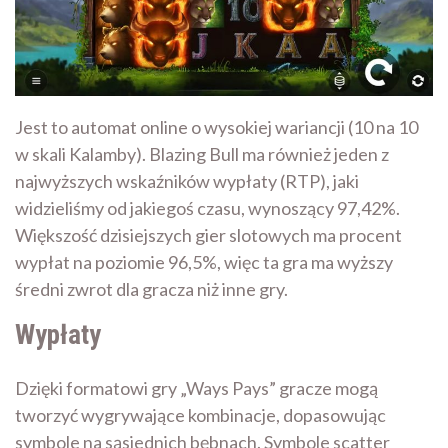
Jest to automat online o wysokiej wariancji (10 na 10
w skali Kalamby). Blazing Bull ma również jeden z
najwyższych wskaźników wypłaty (RTP), jaki
widzieliśmy od jakiegoś czasu, wynoszący 97,42%.
Większość dzisiejszych gier slotowych ma procent
wypłat na poziomie 96,5%, więc ta gra ma wyższy
średni zwrot dla gracza niż inne gry.
Wypłaty
Dzięki formatowi gry „Ways Pays” gracze mogą
tworzyć wygrywające kombinacje, dopasowując
symbole na sąsiednich bębnach. Symbole scatter